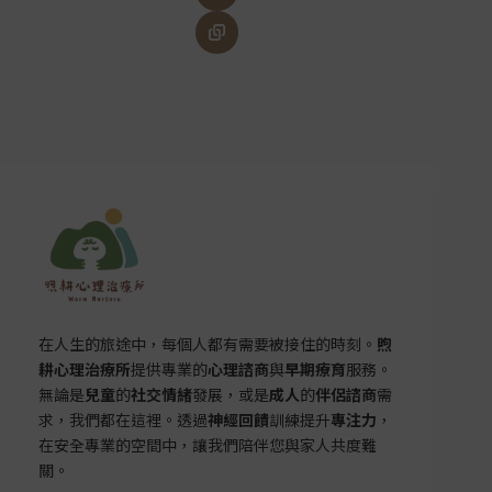
在人生的旅途中，每個人都有需要被接住的時刻。
煦
耕心理治療所
提供專業的
心理諮商
與
早期療育
服務。
無論是
兒童
的
社交情緒
發展，或是
成人
的
伴侶諮商
需
求，我們都在這裡。透過
神經回饋
訓練提升
專注力
，
在安全專業的空間中，讓我們陪伴您與家人共度難
關。