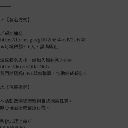
⸻
📌【報名方式】
🔗報名連結
https://forms.gle/gDU2mEi4kddV2UNX8
🔥每場限額3–6人，額滿即止
填寫報名表後，請加入煦耕官方line:
https://lin.ee/QtkTN6G
我們將透過LINE與您聯繫，協助完成報名✨
⚠️【溫馨提醒】
本活動為情緒體驗與自我探索性質，
非心理治療或醫療行為。
煦耕心理治療所
03-6683069