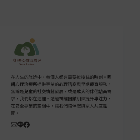
在人生的旅途中，每個人都有需要被接住的時刻。
煦
耕心理治療所
提供專業的
心理諮商
與
早期療育
服務。
無論是
兒童
的
社交情緒
發展，或是
成人
的
伴侶諮商
需
求，我們都在這裡。透過
神經回饋
訓練提升
專注力
，
在安全專業的空間中，讓我們陪伴您與家人共度難
關。