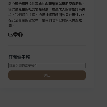
耕心理治療所
提供專業的
心理諮商
與
早期療育
服務。
無論是
兒童
的
社交情緒
發展，或是
成人
的
伴侶諮商
需
求，我們都在這裡。透過
神經回饋
訓練提升
專注力
，
在安全專業的空間中，讓我們陪伴您與家人共度難
關。
訂閱電子報
送出