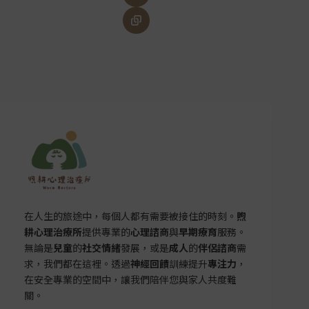
在人生的旅途中，每個人都有需要被接住的時刻。
煦
耕心理治療所
提供專業的
心理諮商
與
早期療育
服務。
無論是
兒童
的
社交情緒
發展，或是
成人
的
伴侶諮商
需
求，我們都在這裡。透過
神經回饋
訓練提升
專注力
，
在安全專業的空間中，讓我們陪伴您與家人共度難
關。