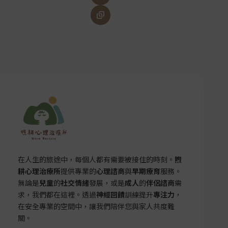
在人生的旅途中，每個人都有需要被接住的時刻。
煦
耕心理治療所
提供專業的
心理諮商
與
早期療育
服務。
無論是
兒童
的
社交情緒
發展，或是
成人
的
伴侶諮商
需
求，我們都在這裡。透過
神經回饋
訓練提升
專注力
，
在安全專業的空間中，讓我們陪伴您與家人共度難
關。