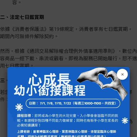
容。
二、法定七日鑑賞期
依據《消費者保護法》第19條規定，消費者享有七日鑑賞期，
期間內可無條件解除契約。
然而，根據《通訊交易解除權合理例外情事適用準則》，數位內
容商品一經下載、串流或觀看，即視為服務已開始履行，恕不適
用七日鑑賞期。
×
三、自願退費機制
若您不符合法定鑑賞期條件，仍希望申請退費，請符合以下條
件：
課程觀看進度未超過30%，且未下載任何課程教材。
自付款日起14日內提出申請（以Email或官方表單時間為
準）。