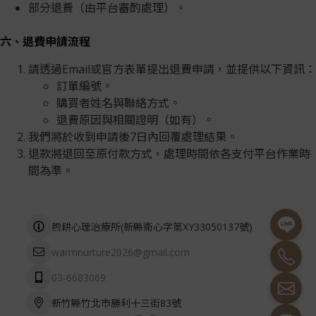
部分退費（由平台審酌處理）。
六、退費申請流程
請透過Email或官方表單提出退費申請，並提供以下資訊：
訂單編號。
購買者姓名與聯絡方式。
退費原因與相關證明（如有）。
我們將於收到申請後7日內回覆處理結果。
退款將退回至原付款方式，處理時間依各支付平台作業時
間為準。
(
)
煦耕心理治療所
新縣衛心字第XY33050137號
warmnurture2026@gmail.com
03-6683069
新竹縣竹北市勝利十三街83號