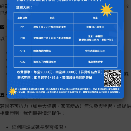
經審核符合條件後，我們將於7日內完成退費，退款金額將酌收
已使用課程費用與不超過20%之行政處理費。
四、不可退費情況
以下情況恕不接受退費申請：
課程已全部觀看完畢。
已下載課程資料或獲得專屬教學資源。
已參加社群活動或專屬互動服務。
因個人時間安排、學習動機不足、轉換心意等非平台或課
程問題因素。
五、特殊情況說明
若因不可抗力（如重大傷病、家庭變故）無法參與學習，請提供
相關證明，我們將視情況提供：
延期開課或延長學習權限。